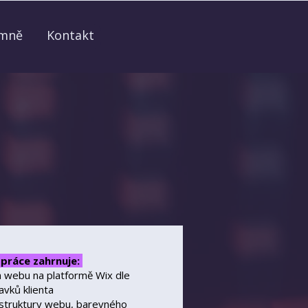
mně
Kontakt
práce zahrnuje:
 webu na platformě Wix dle
vků klienta
 struktury webu, barevného