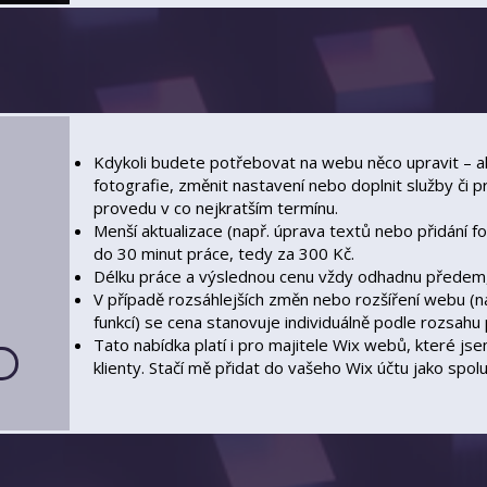
Kdykoli budete potřebovat na webu něco upravit – ak
fotografie, změnit nastavení nebo doplnit služby či 
provedu v co nejkratším termínu.
Menší aktualizace (např. úprava textů nebo přidání fo
do 30 minut práce, tedy za 300 Kč.
Délku práce a výslednou cenu vždy odhadnu předem,
V případě rozsáhlejších změn nebo rozšíření webu (na
funkcí) se cena stanovuje individuálně podle rozsahu 
Tato nabídka platí i pro majitele Wix webů, které js
klienty.
Stačí mě přidat do vašeho Wix účtu jako spol