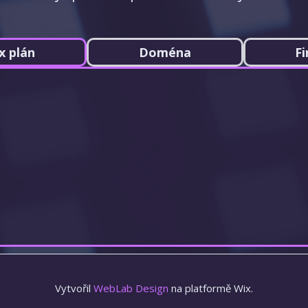
x plán
Doména
Fi
Vytvořil
WebLab Design
na platformě Wix.