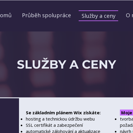
omů
Průběh spolupráce
O 
Služby a ceny
SLUŽBY A CENY
Se základním plánem Wix získáte:
Moje 
hosting a technickou údržbu webu
tvorba
SSL certifikát a zabezpečení
požada
automatické zálohování a aktualizace
návrh