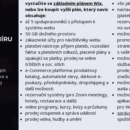
vystačíte se
základním plánem Wix
,
vše ja
nebo lze koupit vyšší plán, který navíc
nastav
obsahuje:
(plate
až 5 spolupracovníků s přístupem k
rezerv
systému webu
viz u
50 GB úložného prostoru
možno
MÍRU
zákaznické účty pro návštěvníky webu
promo/
platební nástroje: příjem plateb, rozesílání
stránk
faktur a platebních odkazů, placené plány a
s vaš
opakující se platby, prodej na online
možnos
tržištích a soc. sítích
služba
jich
e-Commerce platforma: produktový
prodej
ce a
katalog, automatické slevy, dárkové e-
značk
u
)
poukazy, předobjednávky, dropshipping a
možnos
další možnosti
audia 
rezervační systémy (pro Zoom meetingy,
možnos
hotely, restaurace a další)
aplika
online programy, kurzy, kvízy a průzkumy
pro Wi
prodej vstupenek a správa událostí
správ
prodej videa, hudby a umění
spuště