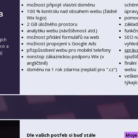
​možnost připojit vlastní doménu
schéma
100 % kontrolu nad obsahem webu (žádné
úpravy
B
Wix logo)
pomoc
2 GB úložného prostoru
základ
analytiku webu (návštěvnost atd.)
funkčn
možnost přidání formulářů na web
SEO na
jich
možnost propojení s Google Ads
vyhled
ce a
přizpůsobení webu pro mobilní telefony
správ
u
)
nonstop zákaznickou podporu Wix (v
spuště
angličtině)
fináln
doménu na 1 rok zdarma (neplatí pro ".cz")
webu
vešker
týkají
Dle vašich potřeb si buď stále
Moje 