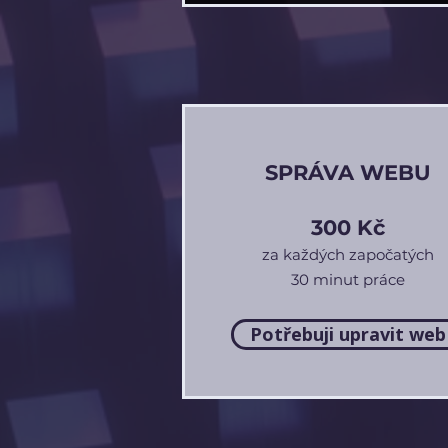
SPRÁVA WEBU
300 Kč
za každých započatých
30 minut práce
Potřebuji upravit web