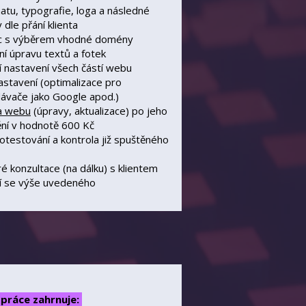
tu, typografie, loga a následné
 dle přání klienta
 s výběrem vhodné domény
ní úpravu textů a fotek
í nastavení všech částí webu
stavení (optimalizace pro
ávače jako Google apod.)
a webu
(úpravy, aktualizace) po jeho
ní v hodnotě 600 Kč
í otestování a kontrola již spuštěného
é konzultace (na dálku) s klientem
cí se výše uvedeného
práce zahrnuje: