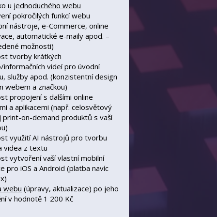
ko u
jednoduchého webu
ení pokročilých funkcí webu
bní nástroje, e-Commerce, online
ace, automatické e-maily apod.
–
vedené možnosti)
st tvorby krátkých
informačních videí pro úvodní
u, služby apod. (konzistentní design
ím webem a značkou)
t propojení s dalšími online
mi a aplikacemi (např. celosvětový
 print-on-demand produktů s vaší
ou)
t využití AI nástrojů pro tvorbu
a videa z textu
t vytvoření vaší vlastní mobilní
ce pro iOS a Android (platba navíc
x)
a webu
(úpravy, aktualizace) po jeho
ní v hodnotě 1 200 Kč